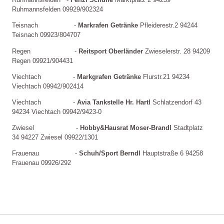
Ruhmannsfelden 09929/902324 
Teisnach                  - 
Markrafen Getränke
 Pfleiderestr.2 94244 
Teisnach 09923/804707 
Regen                      - 
Reitsport Oberländer
 Zwieselerstr. 28 94209 
Regen 09921/904431 
Viechtach                - 
Markgrafen Getränke
 Flurstr.21 94234 
Viechtach 09942/902414 
Viechtach                - 
Avia Tankstelle Hr. Hartl
 Schlatzendorf 43 
94234 Viechtach 09942/9423-0 
Zwiesel                     - 
Hobby&Hausrat Moser-Brandl
 Stadtplatz 
34 94227 Zwiesel 09922/1301 
Frauenau                  - 
Schuh/Sport Berndl
 Hauptstraße 6 94258 
Frauenau 09926/292